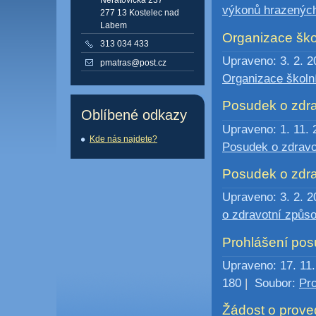
výkonů hrazených
277 13 Kostelec nad
Labem
Organizace ško
313 034 433
Upraveno: 3. 2. 2
pmatras@post.cz
Organizace školn
Posudek o zdrav
Oblíbené odkazy
Upraveno: 1. 11. 
Kde nás najdete?
Posudek o zdravot
Posudek o zdrav
Upraveno: 3. 2. 2
o zdravotní způso
Prohlášení po
Upraveno: 17. 11
180
|
Soubor:
Pr
Žádost o prove