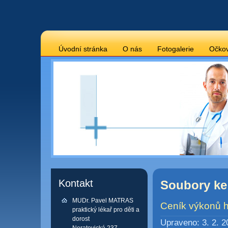
Úvodní stránka
O nás
Fotogalerie
Očko
Kontakt
Soubory ke
MUDr. Pavel MATRAS
Ceník výkonů h
praktický lékař pro děti a
dorost
Upraveno: 3. 2. 2
Neratovická 237